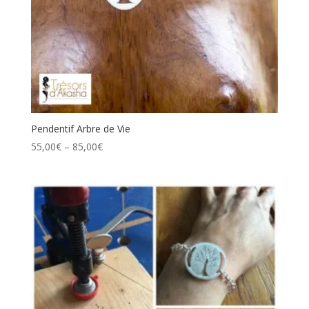
Pendentif Arbre de Vie
Price
55,00
€
–
85,00
€
range:
55,00€
through
85,00€