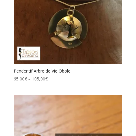
Pendentif Arbre de Vie Obole
Price
65,00
€
–
105,00
€
range:
65,00€
through
105,00€