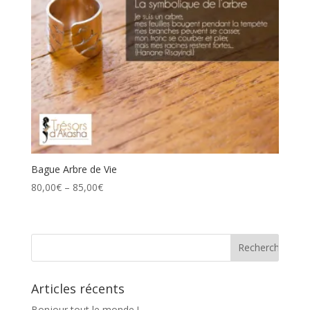
Bague Arbre de Vie
Price
80,00
€
–
85,00
€
range:
80,00€
through
85,00€
Articles récents
Bonjour tout le monde !