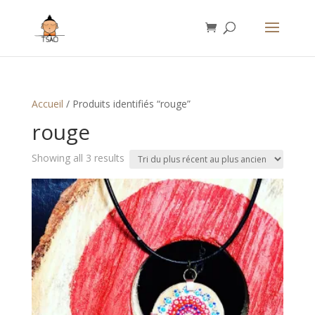
Accueil
/ Produits identifiés “rouge”
rouge
Sorted
Showing all 3 results
by
latest