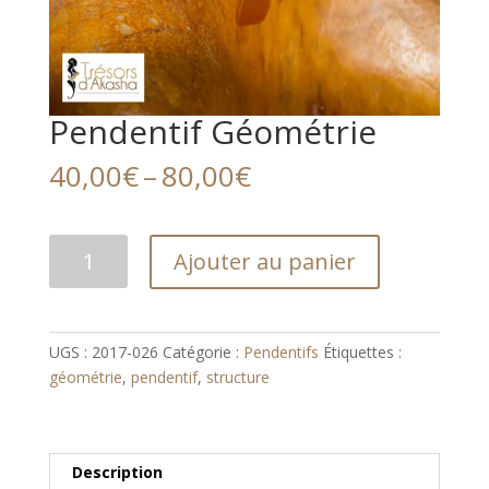
Pendentif Géométrie
Price
40,00
€
–
80,00
€
range:
40,00€
through
quantité
Ajouter au panier
80,00€
de
Pendentif
Géométrie
UGS :
2017-026
Catégorie :
Pendentifs
Étiquettes :
géométrie
,
pendentif
,
structure
Description